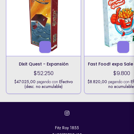
Dixit Quest - Expansión
Fast Food! expa Sale 
$52.250
$9.800
$47.025,00
pagando con
Efectivo
$8.820,00
pagando con
E
(desc. no acumulable)
no acumulable
Fitz Roy 1855