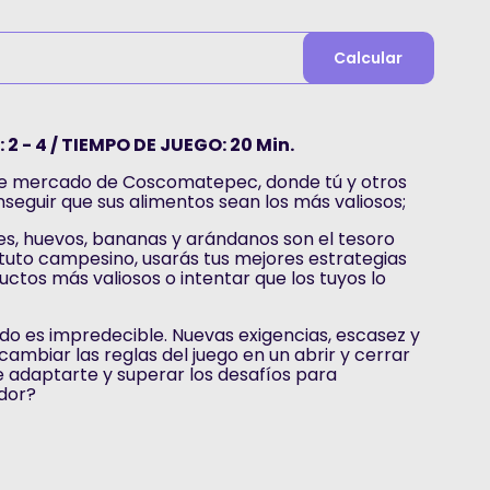
Calcular
2 - 4 / TIEMPO DE JUEGO: 20 Min.
te mercado de Coscomatepec, donde tú y otros
seguir que sus alimentos sean los más valiosos;
es, huevos, bananas y arándanos son el tesoro
uto campesino, usarás tus mejores estrategias
uctos más valiosos o intentar que los tuyos lo
do es impredecible. Nuevas exigencias, escasez y
ambiar las reglas del juego en un abrir y cerrar
e adaptarte y superar los desafíos para
edor?