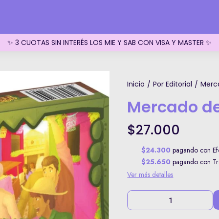
✨ 3 CUOTAS SIN INTERÉS LOS MIE Y SAB CON VISA Y MASTER ✨
Inicio
Por Editorial
Merc
/
/
Mercado d
$27.000
$24.300
pagando con Efe
$25.650
pagando con Tra
Ver más detalles