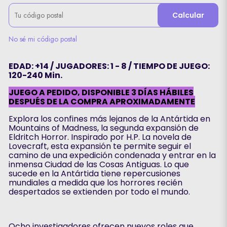
Calcular
No sé mi código postal
EDAD: +14 / JUGADORES: 1 - 8 / TIEMPO DE JUEGO:
120-240 Min.
JUEGO A PEDIDO, DISPONIBLE 3 DÍAS HÁBILES
DESPUÉS DE LA COMPRA APROXIMADAMENTE
Explora los confines más lejanos de la Antártida en
Mountains of Madness, la segunda expansión de
Eldritch Horror. Inspirado por H.P. La novela de
Lovecraft, esta expansión te permite seguir el
camino de una expedición condenada y entrar en la
inmensa Ciudad de las Cosas Antiguas. Lo que
sucede en la Antártida tiene repercusiones
mundiales a medida que los horrores recién
despertados se extienden por todo el mundo.
Ocho investigadores ofrecen nuevos roles que