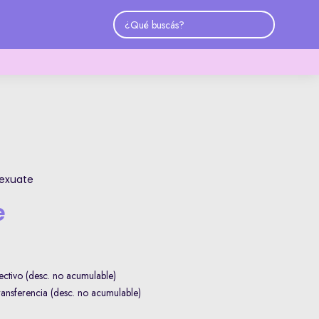
exuate
e
ctivo (desc. no acumulable)
nsferencia (desc. no acumulable)